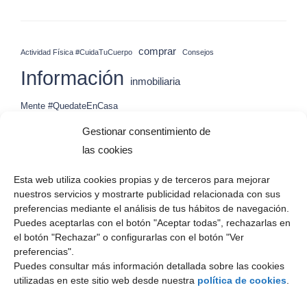
comprar
Actividad Física #CuidaTuCuerpo
Consejos
Información
inmobiliaria
Mente #QuedateEnCasa
Prevención-Recomendaciones #QuedateEnCasa
Gestionar consentimiento de
Promoción
vender
Vamos Murcia #QuedateEnCasa
Venta
las cookies
Esta web utiliza cookies propias y de terceros para mejorar
Suscripción
nuestros servicios y mostrarte publicidad relacionada con sus
preferencias mediante el análisis de tus hábitos de navegación.
Tu email
Puedes aceptarlas con el botón "Aceptar todas", rechazarlas en
el botón "Rechazar" o configurarlas con el botón "Ver
preferencias".
He leído y acepto los términos y condiciones
Puedes consultar más información detallada sobre las cookies
utilizadas en este sitio web desde nuestra
política de cookies
.
Suscribete a nuestro boletin para recibir nuestras