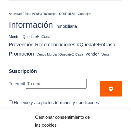
comprar
Actividad Física #CuidaTuCuerpo
Consejos
Información
inmobiliaria
Mente #QuedateEnCasa
Prevención-Recomendaciones #QuedateEnCasa
Promoción
vender
Vamos Murcia #QuedateEnCasa
Venta
Suscripción
Tu email
He leído y acepto los términos y condiciones
Gestionar consentimiento de
Suscribete a nuestro boletin para recibir nuestras
las cookies
novedades y ofertas.