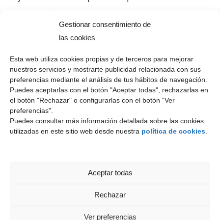
Inproe, la excelencia es nuestro compromiso
Gestionar consentimiento de
las cookies
Esta web utiliza cookies propias y de terceros para mejorar
Etiquetas
nuestros servicios y mostrarte publicidad relacionada con sus
preferencias mediante el análisis de tus hábitos de navegación.
Puedes aceptarlas con el botón "Aceptar todas", rechazarlas en
el botón "Rechazar" o configurarlas con el botón "Ver
preferencias".
comprar
Actividad Física #CuidaTuCuerpo
Consejos
Puedes consultar más información detallada sobre las cookies
utilizadas en este sitio web desde nuestra
política de cookies
.
Información
inmobiliaria
Mente #QuedateEnCasa
Prevención-Recomendaciones #QuedateEnCasa
Aceptar todas
Promoción
vender
Vamos Murcia #QuedateEnCasa
Venta
Rechazar
Suscripción
Ver preferencias