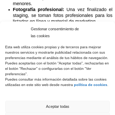
menores.
Fotografía profesional:
Una vez finalizado el
staging, se toman fotos profesionales para los
listados en línea y material de marketing.
Mantenimiento:
Durante el período de venta,
Gestionar consentimiento de
es importante mantener la propiedad en las
las cookies
condiciones presentadas por el home staging
para todas las visitas de los compradores.
Esta web utiliza cookies propias y de terceros para mejorar
nuestros servicios y mostrarte publicidad relacionada con sus
preferencias mediante el análisis de tus hábitos de navegación.
Profesionales involucrados
Puedes aceptarlas con el botón "Aceptar todas", rechazarlas en
el botón "Rechazar" o configurarlas con el botón "Ver
preferencias".
El proceso de home staging involucra a varios
Puedes consultar más información detallada sobre las cookies
expertos, cada uno con un rol específico:
utilizadas en este sitio web desde nuestra
política de cookies
.
Especialistas en Home Staging:
Profesionales
que planifican y coordinan todo el proceso.
Diseñadores de interiores:
Ayudan a
Aceptar todas
seleccionar muebles y decoraciones que