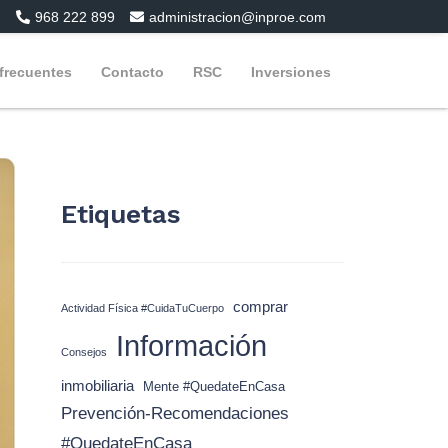
968 222 899
administracion@inproe.com
frecuentes
Contacto
RSC
Inversiones
Etiquetas
comprar
Actividad Física #CuidaTuCuerpo
Información
Consejos
inmobiliaria
Mente #QuedateEnCasa
Prevención-Recomendaciones
#QuedateEnCasa