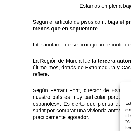
Estamos en plena baj
Según el artículo de pisos.com,
baja el p
menos que en septiembre.
Interanulamente se produjo un repunte de
La Región de Murcia fue
la tercera auto
último mes, detrás de Extremadura y Cas
refiere.
Según Ferrant Font, director de Estudio
nuestro país es muy particular porque l
Es
españoles». Es cierto que piensa que la f
se
sprint por comprar una vivienda antes de 
el
prácticamente agotado”.
"A
bo