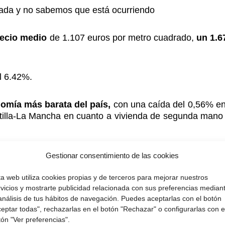
ada y no sabemos que está ocurriendo
recio medio
de 1.107 euros por metro cuadrado,
un 1.
l 6.42%.
nomía más barata del país,
con una caída del 0,56% en
tilla-La Mancha en cuanto a vivienda de segunda mano
s de pisos.com, «La situación del mercado residencial
Gestionar consentimiento de las cookies
a propiedad está en el centro del plan de vida de muc
ta web utiliza cookies propias y de terceros para mejorar nuestros
iebre del ladrillo se evaporará en el último trimestre 
rvicios y mostrarte publicidad relacionada con sus preferencias median
que se intensifique el encarecimiento de las hipotecas e
 análisis de tus hábitos de navegación. Puedes aceptarlas con el botón
ceptar todas", rechazarlas en el botón "Rechazar" o configurarlas con e
tón "Ver preferencias".